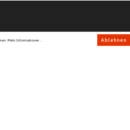
Ablehnen
nnen.
Mehr Informationen ...
INFORMATIONEN
Partner
Versand & Zahlung
Cookie-Einstellungen ändern