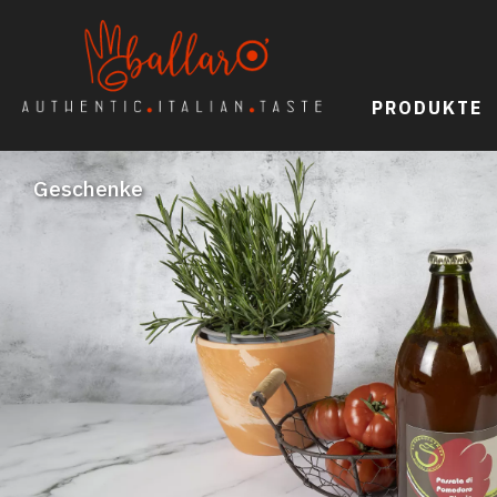
PRODUKTE
Geschenke
Sughi, Pesti & Tomaten
Antipasti
Olivenöl & Essig
Pasta, Reis & Mehl