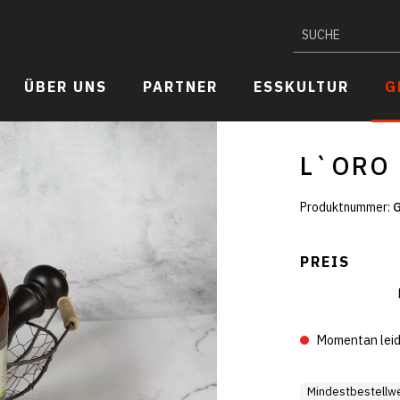
ÜBER UNS
PARTNER
ESSKULTUR
G
Fisch & Meeresfrüchtespezialitäten
L`ORO 
Produktnummer:
Käse
PREIS
Wurstspezialitäten
Backwaren
Momentan leid
Mindestbestellwe