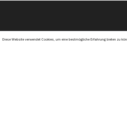
Diese Website verwendet Cookies, um eine bestmögliche Erfahrung bieten zu kö
Tel:
+4915174596076
Mail:
info@ballaro.eu