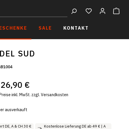
ESCHENKE
SALE
KONTAKT
Hülsenfrüchte
DEL SUD
GB1004
Süßes
26,90 €
Wein
Preise inkl. MwSt. zzgl. Versandkosten
Gewürze & Co.
er ausverkauft
rt DE, A & CH 30 €
Kostenlose Lieferung DE ab 49 € | A