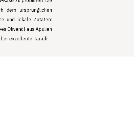
o-Käse zu probieren. Die
ch dem ursprünglichen
che und lokale Zutaten:
ives Olivenöl aus Apulien
ber exzellente Taralli!