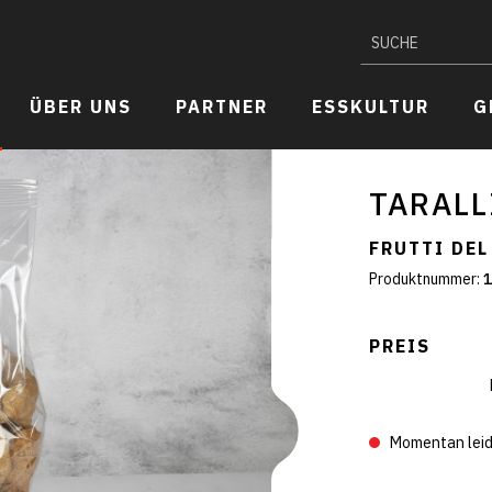
ÜBER UNS
PARTNER
ESSKULTUR
G
Fisch & Meeresfrüchtespezialitäten
TARALL
FRUTTI DE
Käse
Produktnummer:
1
Wurstspezialitäten
PREIS
Backwaren
Momentan leid