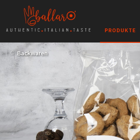
PRODUKTE
Backwaren
Sughi, Pesti & Tomaten
Antipasti
Olivenöl & Essig
Pasta, Reis & Mehl