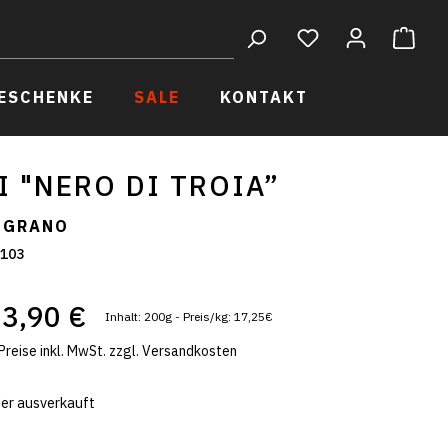
ESCHENKE
SALE
KONTAKT
Hülsenfrüchte
I "NERO DI TROIA”
L GRANO
Süßes
103
3,90 €
Wein
Inhalt: 200g - Preis/kg: 17,25€
Preise inkl. MwSt. zzgl. Versandkosten
Gewürze & Co.
er ausverkauft