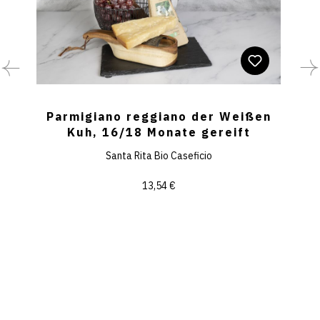
ßen
Parmigiano reggiano der Weißen
Par
Kuh, 16/18 Monate gereift
Kuh
Santa Rita Bio Caseficio
13,54 €